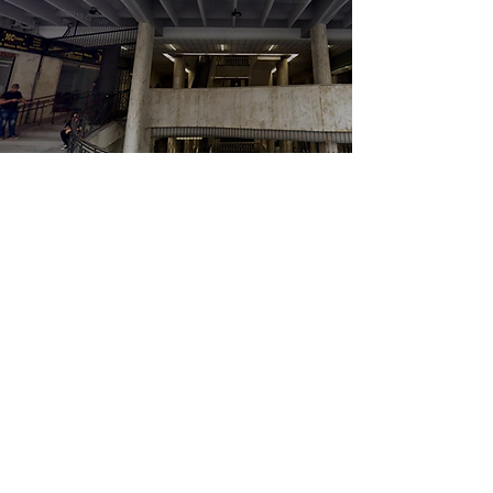
COMERCIAIS
Home
51 3228 4855
|
51 98417 4384
Equipe Engenharia
vendas@equipeng.com.br
Kairós
Concluídos
Rua Comendador Azevedo, 525
Empreendimentos
Floresta | 90220-150
Contato
Porto Alegre | RS
Depoimentos